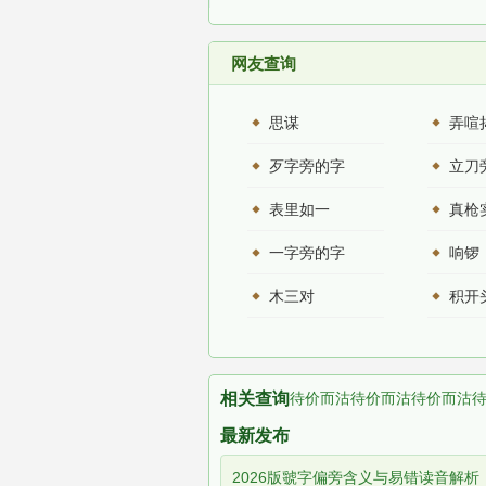
网友查询
思谋
弄喧
歹字旁的字
立刀
表里如一
真枪
一字旁的字
响锣
木三对
相关查询
待价而沽
待价而沽
待价而沽
最新发布
2026版虢字偏旁含义与易错读音解析