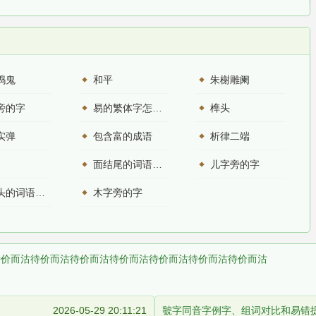
捣鬼
和平
朱榭雕阑
旁的字
易的繁体字怎么写？这份易字繁体详解，助你正确书写汉字_汉字繁体学习
榫头
实弹
包含富的成语
析律二端
面结尾的词语有哪些
儿字旁的字
积开头的词语有哪些
木字旁的字
待价而沽
待价而沽
待价而沽
待价而沽
待价而沽
待价而沽
待价而沽
2026-05-29 20:11:21
虢字同音字例字、组词对比和易错