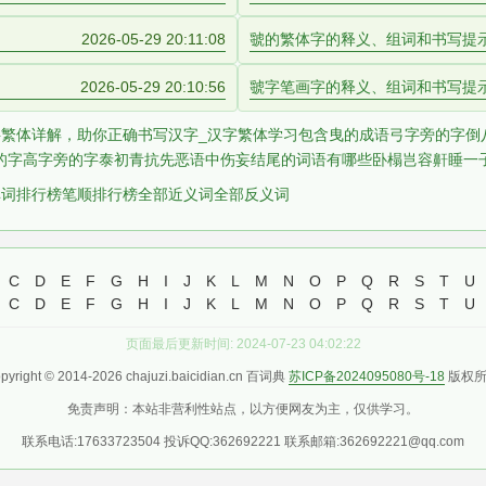
2026-05-29 20:11:08
虢的繁体字的释义、组词和书写提
2026-05-29 20:10:56
虢字笔画字的释义、组词和书写提
繁体详解，助你正确书写汉字_汉字繁体学习
包含曳的成语
弓字旁的字
倒
的字
高字旁的字
泰初
青抗先
恶语中伤
妄结尾的词语有哪些
卧榻岂容鼾睡
一
单词排行榜
笔顺排行榜
全部近义词
全部反义词
C
D
E
F
G
H
I
J
K
L
M
N
O
P
Q
R
S
T
U
C
D
E
F
G
H
I
J
K
L
M
N
O
P
Q
R
S
T
U
页面最后更新时间: 2024-07-23 04:02:22
pyright © 2014-2026 chajuzi.baicidian.cn 百词典
苏ICP备2024095080号-18
版权所
免责声明：本站非营利性站点，以方便网友为主，仅供学习。
联系电话:17633723504 投诉QQ:362692221 联系邮箱:362692221@qq.com