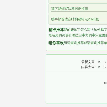
虢字易错写法及纠正指南
虢字部首读音结构易错点2026版
精准推荐
易的繁体字怎么写？这份易字
短结尾的词语有哪些
自字旁的字
穴宝盖
猜你喜欢
组词查询推荐
成语查询推荐
最新文章
A
B
内容大全
A
B
co