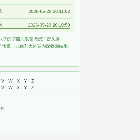
示
2026-05-29 20:11:02
示
2026-05-29 20:10:50
八字的字
赌咒发誓
淹浸
冲昏头脑
子悟道，九族升天
外宽内深
收因结果
V
W
X
Y
Z
V
W
X
Y
Z
有