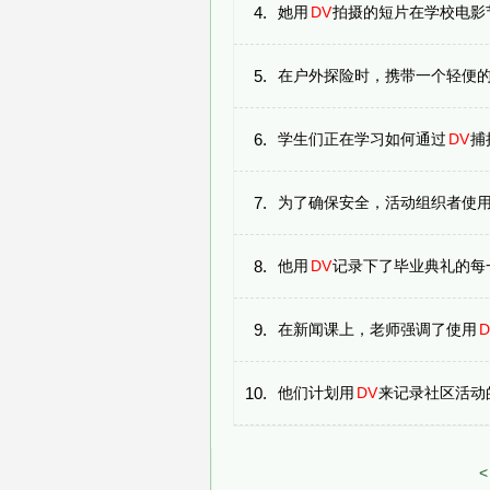
4.
她用
DV
拍摄的短片在学校电影节上获
5.
在户外探险时，携带一个轻便
6.
学生们正在学习如何通过
DV
捕
7.
为了确保安全，活动组织者使
8.
他用
DV
记录下了毕业典礼的每一个感人
9.
在新闻课上，老师强调了使用
D
10.
他们计划用
DV
来记录社区活动的全