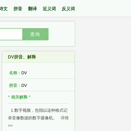
诗文
拼音
翻译
近义词
反义词
查询
DV拼音、解释
名称：
DV
拼音：
DV
" 相关解释 "
1.数字视频，也指以这种格式记
录音像数据的数字摄像机。
详情
>>