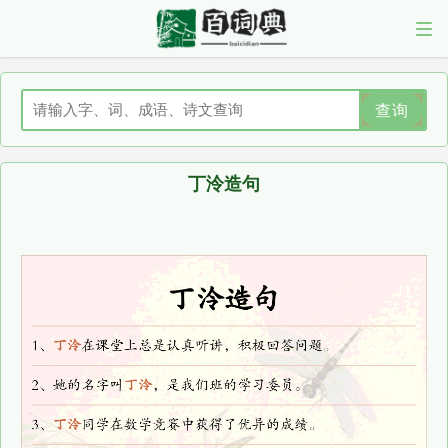
查询
丁泠造句