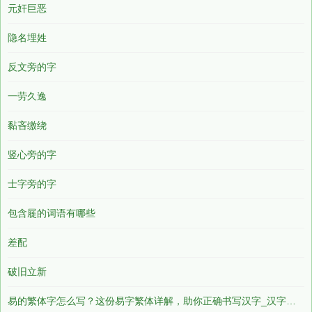
元奸巨恶
隐名埋姓
反文旁的字
一劳久逸
黏吝缴绕
竖心旁的字
士字旁的字
包含屣的词语有哪些
差配
破旧立新
易的繁体字怎么写？这份易字繁体详解，助你正确书写汉字_汉字繁体学习