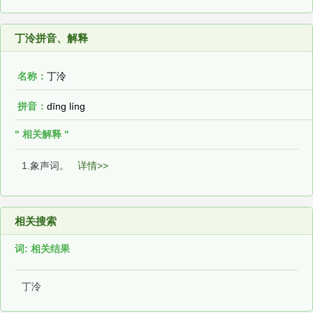
丁泠拼音、解释
名称：
丁泠
拼音：
dīng líng
" 相关解释 "
1.象声词。
详情>>
相关搜索
词: 相关结果
丁泠