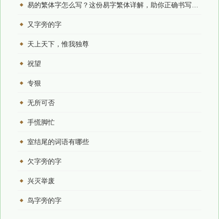
易的繁体字怎么写？这份易字繁体详解，助你正确书写汉字_汉字繁体学习
又字旁的字
天上天下，惟我独尊
祝望
专狠
无所可否
手慌脚忙
室结尾的词语有哪些
欠字旁的字
兴灭举废
鸟字旁的字