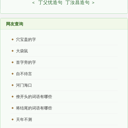
丁父忧造句
丁汝昌造句
<
>
网友查询
穴宝盖的字
大袋鼠
首字旁的字
自不待言
河门海口
僚开头的词语有哪些
将结尾的词语有哪些
天年不测