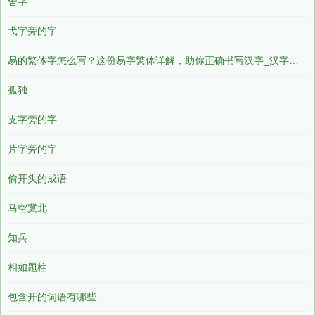
舍字
弋字旁的字
易的繁体字怎么写？这份易字繁体详解，助你正确书写汉字_汉字繁体学习
孤独
支字旁的字
片字旁的字
偷开头的成语
马空冀北
知兵
相如题柱
包含开的词语有哪些