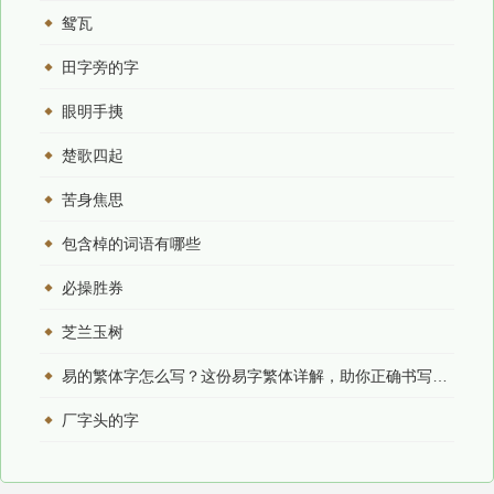
鸳瓦
田字旁的字
眼明手挗
楚歌四起
苦身焦思
包含棹的词语有哪些
必操胜券
芝兰玉树
易的繁体字怎么写？这份易字繁体详解，助你正确书写汉字_汉字繁体学习
厂字头的字