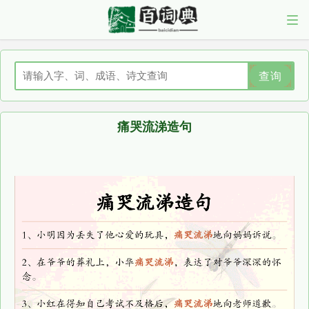
查询
痛哭流涕造句