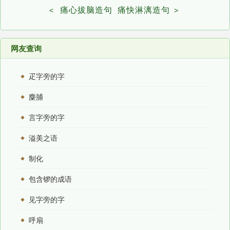
痛心拔脑造句
痛快淋漓造句
<
>
网友查询
疋字旁的字
麋脯
言字旁的字
溢美之语
制化
包含锣的成语
见字旁的字
呼扇